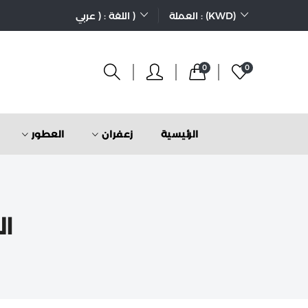
العملة : (KWD)
اللغة : ( عربي )
0
0
الرئيسية
زعفران
العطور
ال