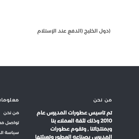
(دول الخليج (الدفع عند الإستلام
من نحن
معلومات
تم تاسيس عطورات المديرس عام
من نحن
2010 وذلك لثقة العملاء بنا
تواصل مع
وبمنتجاتنا , وتقوم عطورات
سياسة ال
المديرس بصناعه العطور وتعبئتها